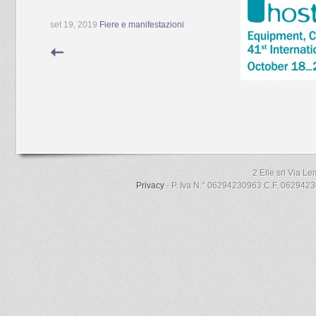
set 19, 2019
Fiere e manifestazioni
2 Elle srl Via L
Privacy
- P. Iva N.° 06294230963 C.F. 06294230