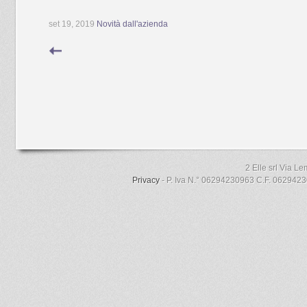
set 19, 2019
Novità dall'azienda
2 Elle srl Via L
Privacy
- P. Iva N.° 06294230963 C.F. 06294230