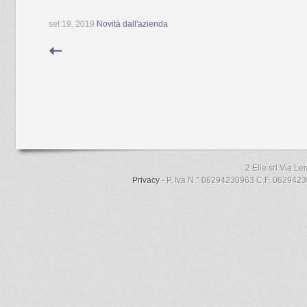
set 19, 2019
Novità dall'azienda
2 Elle srl Via L
Privacy
- P. Iva N.° 06294230963 C.F. 06294230